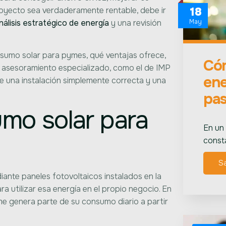
proyecto sea verdaderamente rentable, debe ir
18
nálisis estratégico de energía
y una revisión
May
nsumo solar para pymes, qué ventajas ofrece,
Cóm
n asesoramiento especializado, como el de IMP
ene
re una instalación simplemente correcta y una
pa
mo solar para
En un
const
S
iante paneles fotovoltaicos instalados en la
ra utilizar esa energía en el propio negocio. En
me genera parte de su consumo diario a partir