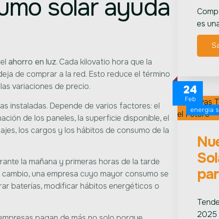
sumo solar ayuda
Compa
es un
S
 el
ahorro en luz
. Cada kilovatio hora que la
ja de comprar a la red. Esto reduce el término
las variaciones de precio.
24
Feb
s instaladas. Depende de varios factores: el
energia s
ación de los paneles, la superficie disponible, el
eajes, los cargos y los hábitos de consumo de la
Nue
Sol
ante la mañana y primeras horas de la tarde
par
 En cambio, una empresa cuyo mayor consumo se
rar baterías, modificar hábitos energéticos o
Tende
2025 
 empresas pagan de más no solo porque