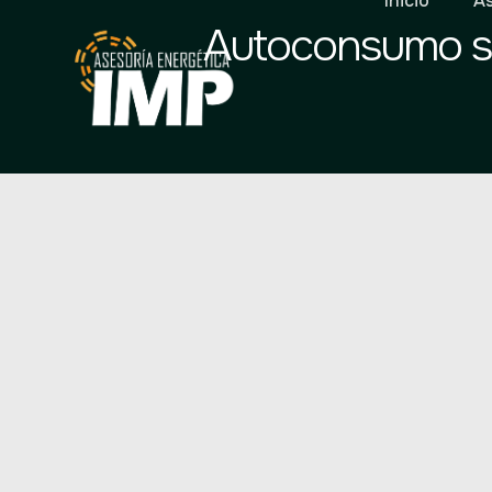
Inicio
As
Autoconsumo sol