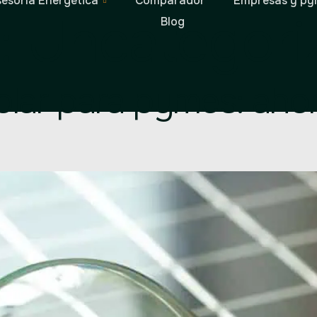
esoría Energética
Comparador
Empresas y py
:
Uncategori
Blog
ar para pymes: ahor