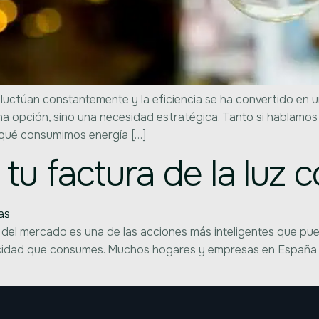
uctúan constantemente y la eficiencia se ha convertido en un 
na opción, sino una necesidad estratégica. Tanto si habla
 qué consumimos energía […]
 factura de la luz co
s del mercado es una de las acciones más inteligentes que pu
ctricidad que consumes. Muchos hogares y empresas en Espa