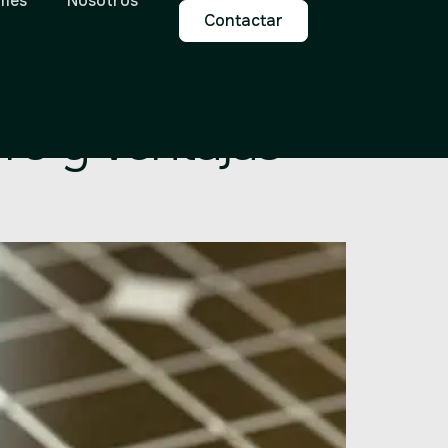
mes
Nosotros
zed
Contactar
ro y ventajas